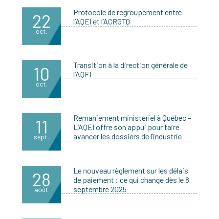
Protocole de regroupement entre
22
l’AQEI et l’ACRGTQ
oct.
Transition à la direction générale de
10
l’AQEI
oct.
Remaniement ministériel à Québec –
11
L’AQEI offre son appui pour faire
avancer les dossiers de l’industrie
sept.
Le nouveau règlement sur les délais
28
de paiement : ce qui change dès le 8
septembre 2025
août