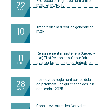
Protocole de regroupement entre
22
l’AQEI et l’ACRGTQ
oct.
Transition à la direction générale de
10
l’AQEI
oct.
Remaniement ministériel à Québec –
11
L’AQEI offre son appui pour faire
avancer les dossiers de l’industrie
sept.
Le nouveau règlement sur les délais
28
de paiement : ce qui change dès le 8
septembre 2025
août
Consultez toutes les Nouvelles