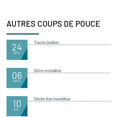
AUTRES COUPS DE POUCE
Traces Québec
24
janv.
Silice cristalline
06
août
Décès d’un travailleur
10
juil.